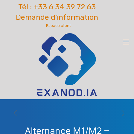
Tél : +33 6 34 39 72 63
Demande d'information
Espace client
Alternance M1/M2 –