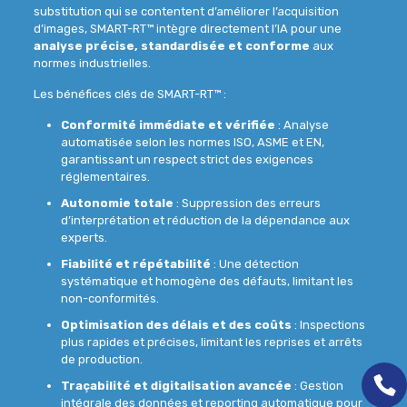
substitution qui se contentent d’améliorer l’acquisition
d’images, SMART-RT™ intègre directement l’IA pour une
analyse précise, standardisée et conforme
aux
normes industrielles
.
Les bénéfices clés de SMART-RT™ :
Conformité immédiate et vérifiée
: Analyse
automatisée selon les
normes ISO
,
ASME
et
EN
,
garantissant un respect strict des exigences
réglementaires.
Autonomie totale
: Suppression des erreurs
d’interprétation et réduction de la dépendance aux
experts.
Fiabilité et répétabilité
: Une détection
systématique et homogène des défauts, limitant les
non-conformités.
Optimisation des délais et des coûts
: Inspections
plus rapides et précises, limitant les reprises et arrêts
de production.
Traçabilité et digitalisation avancée
: Gestion
intégrale des données et reporting automatique pour