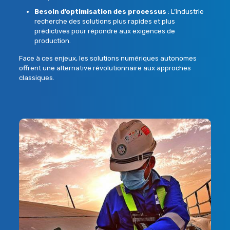
Besoin d’optimisation des processus
: L’industrie
recherche des solutions plus rapides et plus
prédictives pour répondre aux exigences de
production.
Face à ces enjeux, les
solutions numériques autonomes
offrent une alternative révolutionnaire aux approches
classiques.